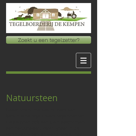
Zoekt u een tegelzetter?
Natuursteen
Naast ons ruime assortiment aan
keramische tegels biedt Tegelboerderij
De Kempen ook een klein assortiment
aan natuursteen, verkrijgbaar in de
vorm van vloer- en wandtegels, maar